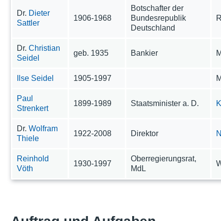
Botschafter der
Dr.
Dieter
1906-1968
Bundesrepublik
Sattler
Deutschland
Dr.
Christian
geb. 1935
Bankier
M
Seidel
Ilse Seidel
1905-1997
M
Paul
1899-1989
Staatsminister a. D.
K
Strenkert
Dr.
Wolfram
1922-2008
Direktor
N
Thiele
Reinhold
Oberregierungsrat,
1930-1997
W
Vöth
MdL