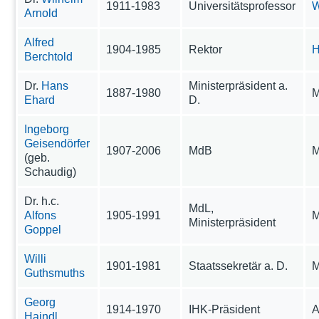
1911-1983
Universitätsprofessor
W
Arnold
Alfred
1904-1985
Rektor
H
Berchtold
Dr.
Hans
Ministerpräsident a.
1887-1980
M
Ehard
D.
Ingeborg
Geisendörfer
1907-2006
MdB
M
(geb.
Schaudig)
Dr. h.c.
MdL,
Alfons
1905-1991
M
Ministerpräsident
Goppel
Willi
1901-1981
Staatssekretär a. D.
M
Guthsmuths
Georg
1914-1970
IHK-Präsident
A
Haindl