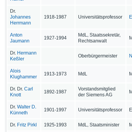
Dr.
Johannes
1918-1987
Universitätsprofessor
E
Herrmann
Anton
MdL, Staatssekretär,
1927-1994
M
Jaumann
Rechtsanwalt
Dr.
Hermann
Oberbürgermeister
N
Keßler
Alois
1913-1973
MdL
M
Klughammer
Dr. Dr.
Carl
Vorstandsmitglied
1892-1987
M
Knott
der Siemens AG
Dr.
Walter D.
1901-1997
Universitätsprofessor
E
Künneth
Dr.
Fritz Pirkl
1925-1993
MdL, Staatsminister
M