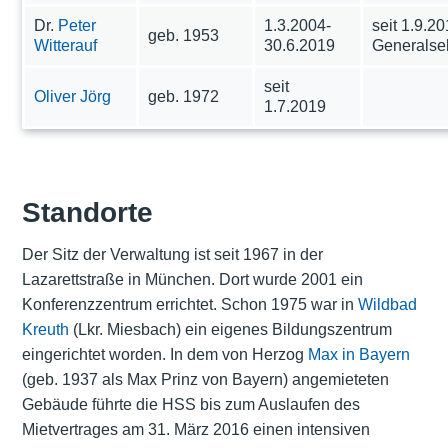
Dr.
Peter
1.3.2004-
seit 1.9.2
geb. 1953
Witterauf
30.6.2019
Generalse
seit
Oliver Jörg
geb. 1972
1.7.2019
Standorte
Der Sitz der Verwaltung ist seit 1967 in der
Lazarettstraße in München. Dort wurde 2001 ein
Konferenzzentrum errichtet. Schon 1975 war in
Wildbad
Kreuth
(Lkr. Miesbach) ein eigenes Bildungszentrum
eingerichtet worden. In dem von Herzog
Max in Bayern
(geb. 1937 als Max Prinz von Bayern) angemieteten
Gebäude führte die HSS bis zum Auslaufen des
Mietvertrages am 31. März 2016 einen intensiven