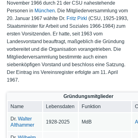
November 1966 durch 21 der CSU nahestehende
Personen in
München
. Die Mitgliederversammlung vom
20. Januar 1967 wählte Dr.
Fritz Pirkl
(CSU, 1925-1993,
Staatsminister für Arbeit und Soziales
1966-1984) zum
ersten Vorsitzenden. Er hatte, seit 1963 vom
Landesvorstand beauftragt, maßgeblich die Gründung
vorbereitet und die Organisation vorangetrieben. Die
Mitgliederversammlung bestimmte auch einen
siebenköpfigen Vorstand und beschloss eine Satzung.
Der Eintrag ins Vereinsregister erfolgte am 11. April
1967.
Gründungsmitglieder
Name
Lebensdaten
Funktion
O
Dr.
Walter
1928-2025
MdB
A
Althammer
Dr.
Wilhelm