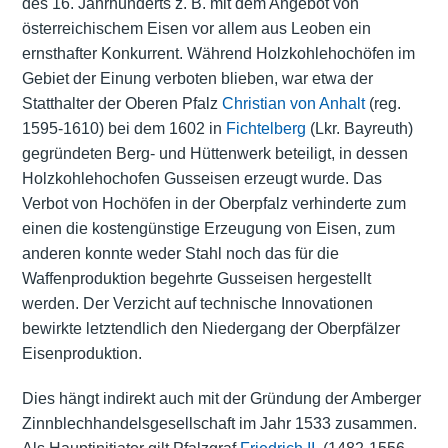
des 16. Jahrhunderts z. B. mit dem Angebot von
österreichischem Eisen vor allem aus Leoben ein
ernsthafter Konkurrent. Während Holzkohlehochöfen im
Gebiet der Einung verboten blieben, war etwa der
Statthalter der Oberen Pfalz
Christian von Anhalt
(reg.
1595-1610) bei dem 1602 in
Fichtelberg
(Lkr. Bayreuth)
gegründeten Berg- und Hüttenwerk beteiligt, in dessen
Holzkohlehochofen Gusseisen erzeugt wurde. Das
Verbot von Hochöfen in der Oberpfalz verhinderte zum
einen die kostengünstige Erzeugung von Eisen, zum
anderen konnte weder Stahl noch das für die
Waffenproduktion begehrte Gusseisen hergestellt
werden. Der Verzicht auf technische Innovationen
bewirkte letztendlich den Niedergang der Oberpfälzer
Eisenproduktion.
Dies hängt indirekt auch mit der Gründung der Amberger
Zinnblechhandelsgesellschaft im Jahr 1533 zusammen.