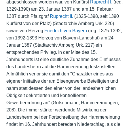
abgeschlossen worden war, von Kurfürst
Ruprecht I.
(reg.
1329-1390) am 23. Januar 1387 und am 15. Februar
1387 durch Pfalzgraf
Ruprecht II.
(1325-1398, seit 1390
Kurfürst von der Pfalz) (Stadtarchiv Amberg Urk. 220)
sowie von Herzog
Friedrich von Bayern
(reg. 1375-1392,
von 1392-1393 Herzog von Bayern-Landshut) am 24.
Januar 1387 (Stadtarchiv Amberg Urk. 217) ein
entsprechendes Privileg. In der Mitte des 15.
Jahrhunderts ist eine deutliche Zunahme des Einflusses
des Landesherrn auf die Hammereinung festzustellen.
Allmählich verlor sie damit den "Charakter eines aus
eigener Initiative der am Eisengewerbe Beteiligten und
nahm statt dessen den einer von der landesherrlichen
Obrigkeit dekretierten und kontrollierten
Gewerbeordnung an" (Götschmann, Hammereinungen,
208). Die immer stärker werdende Mitwirkung der
Landesherrn bei der Fortschreibung der Hammereinung
findet im 16. Jahrhundert beredten Niederschlag, als die