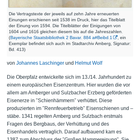
Die Vertragstexte der jeweils auf zehn Jahre erneuerten
Einungen erschienen seit 1538 im Druck, hier das Titelblatt
der Einung von 1594. Die Titelblätter der Einigungen von
1604 und 1616 gleichen diesem bis auf die Jahreszahlen.
(
Bayerische Staatsbibliothek 2 Bavar. 884 a#Beibd.1
, ein
Exemplar befindet sich auch im Stadtarchiv Amberg, Signatur:
Bd. 413)
von
Johannes Laschinger
und
Helmut Wolf
Die Oberpfalz entwickelte sich im 13./14. Jahrhundert zu
einem europäischen Eisenzentrum. Hier wurden die vor
allem am Amberger und Sulzbacher Erzberg geförderten
Eisenerze in "Schienhämmern" verhüttet. Diese
produzierten im "Rennfeuerbetrieb" Eisenschienen und –
stäbe. 1341 regelten Amberg und Sulzbach erstmals
Fragen des Bergbaus, der Verhüttung und des
Eisenhandels vertraglich. Darauf aufbauend kam es
1387 zum Abschluss der "Großen Hammereinung". Sie