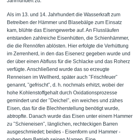
Jahrhundert zu.
Als im 13. und 14. Jahrhundert die Wasserkraft zum
Betreiben der
Hämmer
und Blasebälge zum Einsatz
kam, blühte das
Eisengewerbe
auf. An Flussläufen
entstanden zahlreiche Eisenhütten, die Schienhämmer,
die die Rennöfen ablösten. Hier erfolgte die Verhüttung
im Zerrenherd, in den das Eisenerz gegeben wurde und
der über einen Abfluss für die Schlacke und das Roherz
verfügte. Anschließend wurde das so erzeugte
Renneisen im Wellherd, später auch "Frischfeuer"
genannt, "gefrischt", d. h. nochmals erhitzt, wobei der
hohe Kohlenstoffgehalt durch Oxidationsprozesse
gemindert und der "Deichel", ein weiches und zähes
Eisen, das für die Blechherstellung benötigt wurde,
abtropfte. Danach wurde das Eisen unter einem Hammer
zu "Schieneisen", länglichen, rechteckigen Barren
ausgeschmiedet; beides - Eisenform und Hammer -
gaben dem Betrieb seinen Namen. Eine