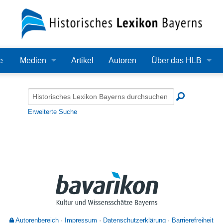
e
Medien
Artikel
Autoren
Über das HLB
Bilder
Lexikon
Audio
Redaktion
Erweiterte Suche
Video
Träger
PDF
Wissenschaftlicher B
Alle Dateien
Bearbeitungsstand
Zehn Jahre HLB
Häufige Fragen
Autorenbereich
Impressum
Datenschutzerklärung
Barrierefreiheit