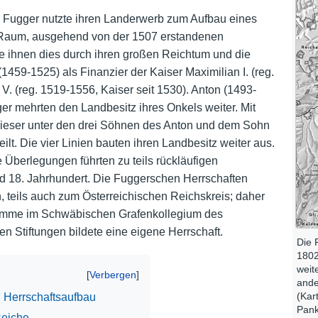
 Fugger nutzte ihren Landerwerb zum Aufbau eines
Nutzungshinweise
 Raum, ausgehend von der 1507 erstandenen
de ihnen dies durch ihren großen Reichtum und die
459-1525) als Finanzier der Kaiser Maximilian I. (reg.
V. (reg. 1519-1556, Kaiser seit 1530). Anton (1493-
 mehrten den Landbesitz ihres Onkels weiter. Mit
ieser unter den drei Söhnen des Anton und dem Sohn
lt. Die vier Linien bauten ihren Landbesitz weiter aus.
 Überlegungen führten zu teils rückläufigen
d 18. Jahrhundert. Die Fuggerschen Herrschaften
 teils auch zum Österreichischen Reichskreis; daher
Stimme im Schwäbischen Grafenkollegium des
n Stiftungen bildete eine eigene Herrschaft.
Die 
1802
weit
ande
(Kar
 Herrschaftsaufbau
Pank
Reiche