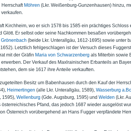
 Herrschaft
Möhren
(Lkr. Weißenburg-Gunzenhausen) hinzu, mu
 verkaufen.
ft Kirchheim, wo er sich 1578 bis 1585 ein prächtiges Schloss 
d Glött. Er selbst oder seine Nachkommen besaßen vorübergeh
d
Grönenbach
(beide Lkr. Unterallgäu, 1612-1695) sowie unter 
1652). Letztlich fehlgeschlagen ist der Versuch dieses Fugger
at mit der Gräfin
Maria von Schwarzenberg
als Miterbin sowie
 erwerben. Der Verkauf des Maxlrainischen Erbanteils an Baye
stehen, dem sie 1617 ihre Anteile verkauften.
zugeteilten Besitz um Babenhausen durch den Kauf der Herrsc
84),
Heimertingen
(alle Lkr. Unterallgäu, 1589),
Wasserburg a.B
, 1595),
Wellenburg
(Gde. Augsburg, 1595) und
Welden
(Lkr. A
ls österreichisches Pfand, das jedoch 1687 wieder ausgelöst wu
on Österreich vorübergehend an Hans Fugger verpfändete Her