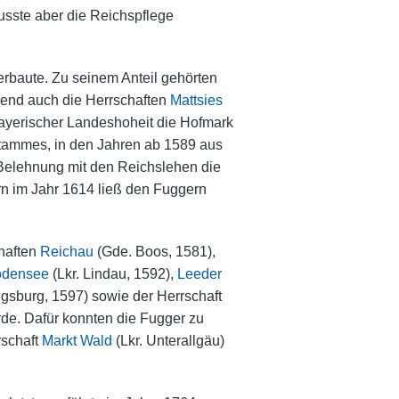
sste aber die Reichspflege
erbaute. Zu seinem Anteil gehörten
end auch die Herrschaften
Mattsies
bayerischer Landeshoheit die Hofmark
stammes, in den Jahren ab 1589 aus
 Belehnung mit den Reichslehen die
rn im Jahr 1614 ließ den Fuggern
haften
Reichau
(Gde. Boos, 1581),
odensee
(Lkr. Lindau, 1592),
Leeder
ugsburg, 1597) sowie der Herrschaft
rde. Dafür konnten die Fugger zu
rschaft
Markt Wald
(Lkr. Unterallgäu)