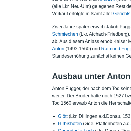
(alle Lkr. Neu-Ulm) gelegenen Rest de
Verkauf erfolgte mitsamt aller
Gerichts
Zwei Jahre später erwarb Jakob Fugg
Schmiechen
(Lkr. Aichach-Friedberg)
ab. Aus diesem Anlass erhob Kaiser Ma
Anton
(1493-1560) und
Raimund Fug
Standeserhöhung zunächst keinen Ge
Ausbau unter Anto
Anton Fugger, der nach dem Tod seine
weiter. Der Bruder hatte noch 1527 b
Tod 1560 erwarb Anton die Herrschaft
Glött
(Lkr. Dillingen a.d.Donau, 153
Hirbishofen
(Gde. Pfaffenhofen a.d.
Oberndorf a.Lech
(Lkr. Donau-Ries