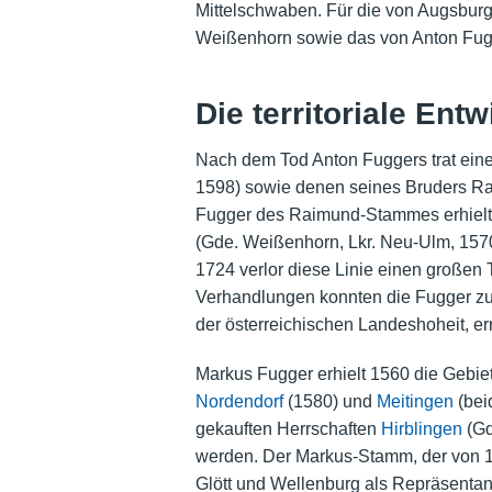
Mittelschwaben. Für die von Augsburg
Weißenhorn sowie das von Anton Fug
Die territoriale Ent
Nach dem Tod Anton Fuggers trat eine
1598) sowie denen seines Bruders Raim
Fugger des Raimund-Stammes erhielten
(Gde. Weißenhorn, Lkr. Neu-Ulm, 1570
1724 verlor diese Linie einen großen 
Verhandlungen konnten die
Fugger
z
der österreichischen Landeshoheit, er
Markus Fugger erhielt 1560 die Gebie
Nordendorf
(1580) und
Meitingen
(bei
gekauften Herrschaften
Hirblingen
(Gd
werden. Der Markus-Stamm, der von 160
Glött und Wellenburg als Repräsentan