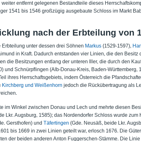
 weiter entfernt gelegenen Bestandteile dieses Herrschaftskom
ger 1541 bis 1546 großzügig ausgebaute Schloss im Markt Ba
wicklung nach der Erbteilung von 
 Erbteilung unter dessen drei Söhnen
Markus
(1529-1597),
Ha
und in Kraft. Dadurch entstanden vier Linien, die den Besitz d
 die Besitzungen entlang der unteren Iller, die durch den Kau
) und Schnürpflingen (Alb-Donau-Kreis, Baden-Württemberg, 1
Teil ihres Herrschaftsgebiets, indem Österreich die Pfandschaft
u
Kirchberg und Weißenhorn
jedoch die Rückübertragung als Le
reichen.
te im Winkel zwischen Donau und Lech und mehrte diesen Besi
de Lkr. Augsburg, 1585); das Nordendorfer Schloss wurde zum H
e. Gersthofen) und
Täfertingen
(Gde. Neusäß, beide Lkr. Augsb
1 bis 1669 in zwei Linien geteilt war, erlosch 1676. Die Güter 
ten der beiden anderen Anton Fuggerschen-Stämme. Die Linie Gl