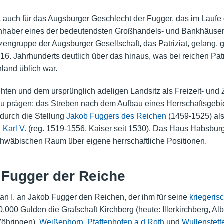
st auch für das Augsburger Geschlecht der Fugger, das im Laufe
Inhaber eines der bedeutendsten Großhandels- und Bankhäuser 
tzengruppe der Augsburger Gesellschaft, das
Patriziat
, gelang, 
16. Jahrhunderts deutlich über das hinaus, was bei reichen
Patr
land üblich war.
chten
und dem ursprünglich
adeligen Landsitz
als Freizeit- und 
u prägen: das Streben nach dem Aufbau eines Herrschaftsgebiet
, durch die Stellung
Jakob Fuggers des Reichen
(1459-1525) als
d
Karl V.
(reg. 1519-1556, Kaiser seit 1530). Das Haus Habsburg 
schwäbischen Raum über eigene herrschaftliche Positionen.
 Fugger der Reiche
an I. an Jakob Fugger den Reichen, der ihm für seine
kriegeri
.000 Gulden die Grafschaft Kirchberg (heute: Illerkirchberg, 
öhringen),
Weißenhorn
,
Pfaffenhofen a.d.Roth
und
Wullenstett