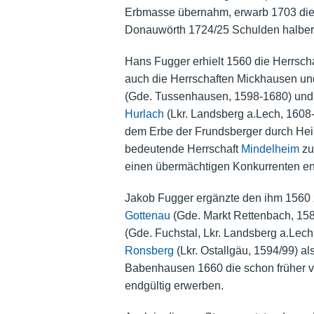
Erbmasse übernahm, erwarb 1703 die
Donauwörth 1724/25 Schulden halber
Hans Fugger erhielt 1560 die Herrscha
auch die Herrschaften Mickhausen un
(Gde. Tussenhausen, 1598-1680) un
Hurlach
(Lkr. Landsberg a.Lech, 1608-
dem Erbe der Frundsberger durch Heir
bedeutende Herrschaft
Mindelheim
zu
einen übermächtigen Konkurrenten ent
Jakob Fugger ergänzte den ihm 1560 
Gottenau
(Gde. Markt Rettenbach, 15
(Gde. Fuchstal, Lkr. Landsberg a.Lech
Ronsberg
(Lkr. Ostallgäu, 1594/99) a
Babenhausen 1660 die schon früher v
endgültig erwerben.