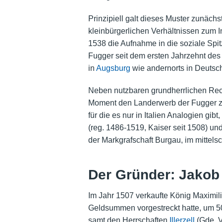
Prinzipiell galt dieses Muster zunäch
kleinbürgerlichen Verhältnissen zum 
1538 die Aufnahme in die soziale Spi
Fugger seit dem ersten Jahrzehnt des 
in
Augsburg
wie andernorts in Deutsch
Neben nutzbaren
grundherrlichen Re
Moment den Landerwerb der
Fugger
z
für die es nur in Italien Analogien gibt
(reg. 1486-1519, Kaiser seit 1508) un
der Markgrafschaft Burgau, im mittel
Der Gründer: Jakob
Im Jahr 1507 verkaufte König Maximili
Geldsummen vorgestreckt hatte, um 50
samt den Herrschaften
Illerzell
(Gde. V