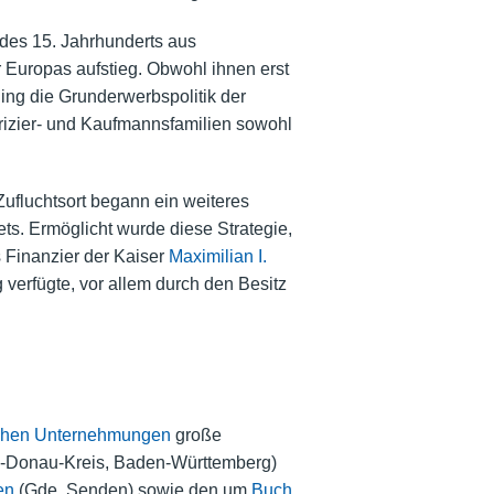
 des 15. Jahrhunderts aus
Europas aufstieg. Obwohl ihnen erst
ging die Grunderwerbspolitik der
izier-
und Kaufmannsfamilien sowohl
Zufluchtsort begann ein weiteres
s. Ermöglicht wurde diese Strategie,
 Finanzier der Kaiser
Maximilian I.
verfügte, vor allem durch den Besitz
schen Unternehmungen
große
Alb-Donau-Kreis, Baden-Württemberg)
en
(Gde. Senden) sowie den um
Buch