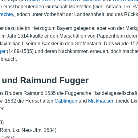
r einst bedeutenden Grafschaft Marstetten (Gde. Aitrach, Lkr.
rechte
, jedoch unter Vorbehalt der Landeshoheit und des Rückk
er dazu die im Herzogtum Bayern gelegene, aber von der
Markg
. Im Jahr 1514 kaufte er den Marschällen von Pappenheim dere
ximilian I. seinen Bankier in den Grafenstand. Dies wurde 152
ger
(1489-1535) und deren Nachkommen erneuert, doch machten
brauch.
n und Raimund Fugger
s Bruders Raimund 1535 die Fuggersche Handelsgesellschaft al
zw. 1532 die Herrschaften
Gablingen
und
Mickhausen
(beide Lkr
en
3)
Roth, Lkr. Neu-Ulm, 1534)
, 1537)