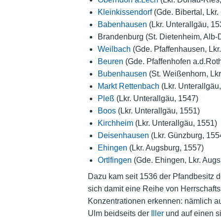
Kleinkissendorf
(Gde. Bibertal, Lkr
Babenhausen
(Lkr. Unterallgäu, 15
Brandenburg (St. Dietenheim, Alb
Weilbach
(Gde. Pfaffenhausen, Lkr.
Beuren
(Gde. Pfaffenhofen a.d.Roth
Bubenhausen
(St. Weißenhorn, Lkr
Markt Rettenbach
(Lkr. Unterallgäu
Pleß
(Lkr. Unterallgäu, 1547)
Boos
(Lkr. Unterallgäu, 1551)
Kirchheim
(Lkr. Unterallgäu, 1551)
Deisenhausen
(Lkr. Günzburg, 155
Ehingen
(Lkr. Augsburg, 1557)
Ortlfingen
(Gde. Ehingen, Lkr. Augs
Dazu kam seit 1536 der Pfandbesitz 
sich damit eine Reihe von Herrschaft
Konzentrationen erkennen: nämlich au
Ulm beidseits der
Iller
und auf einen s