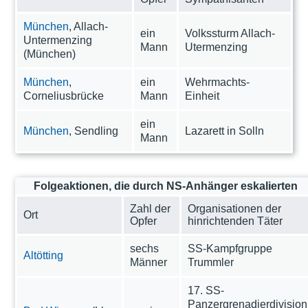
München
, Allach-
ein
Volkssturm Allach-
Untermenzing
Mann
Utermenzing
(München)
München
,
ein
Wehrmachts-
Corneliusbrücke
Mann
Einheit
ein
München
, Sendling
Lazarett in Solln
Mann
Folgeaktionen, die durch NS-Anhänger eskalierten
Zahl der
Organisationen der
Ort
Opfer
hinrichtenden Täter
sechs
SS-Kampfgruppe
Altötting
Männer
Trummler
17. SS-
Panzergrenadierdivision