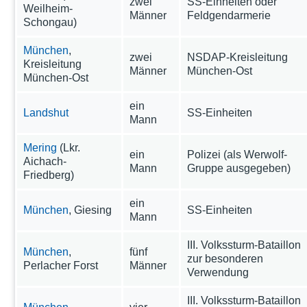
zwei
SS-Einheiten oder
Weilheim-
Männer
Feldgendarmerie
Schongau)
München
,
zwei
NSDAP-Kreisleitung
Kreisleitung
Männer
München-Ost
München-Ost
ein
Landshut
SS-Einheiten
Mann
Mering
(Lkr.
ein
Polizei (als Werwolf-
Aichach-
Mann
Gruppe ausgegeben)
Friedberg)
ein
München
, Giesing
SS-Einheiten
Mann
III. Volkssturm-Bataillon
München
,
fünf
zur besonderen
Perlacher Forst
Männer
Verwendung
III. Volkssturm-Bataillon