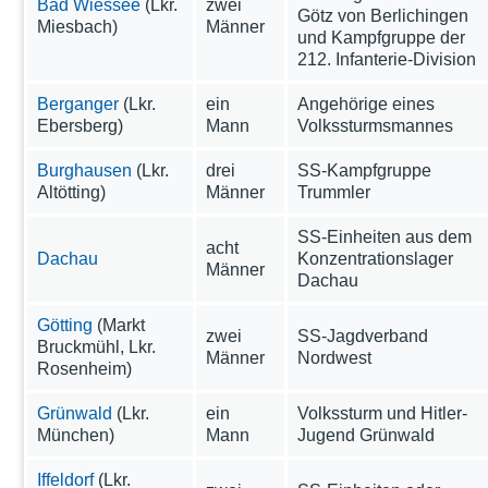
Bad Wiessee
(Lkr.
zwei
Götz von Berlichingen
Miesbach)
Männer
und Kampfgruppe der
212. Infanterie-Division
Berganger
(Lkr.
ein
Angehörige eines
Ebersberg)
Mann
Volkssturmsmannes
Burghausen
(Lkr.
drei
SS-Kampfgruppe
Altötting)
Männer
Trummler
SS-Einheiten aus dem
acht
Dachau
Konzentrationslager
Männer
Dachau
Götting
(Markt
zwei
SS-Jagdverband
Bruckmühl, Lkr.
Männer
Nordwest
Rosenheim)
Grünwald
(Lkr.
ein
Volkssturm und Hitler-
München)
Mann
Jugend Grünwald
Iffeldorf
(Lkr.