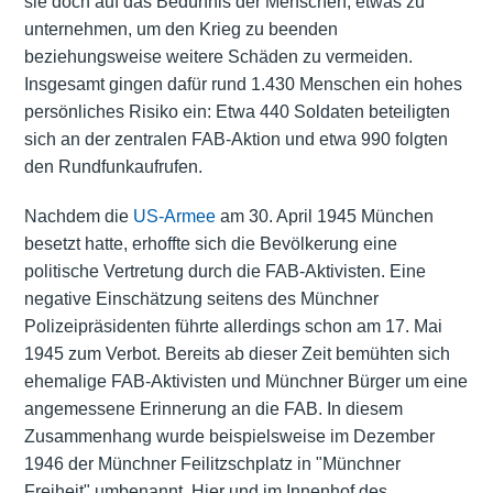
sie doch auf das Bedürfnis der Menschen, etwas zu
unternehmen, um den Krieg zu beenden
beziehungsweise weitere Schäden zu vermeiden.
Insgesamt gingen dafür rund 1.430 Menschen ein hohes
persönliches Risiko ein: Etwa 440 Soldaten beteiligten
sich an der zentralen FAB-Aktion und etwa 990 folgten
den Rundfunkaufrufen.
Nachdem die
US-Armee
am 30. April 1945 München
besetzt hatte, erhoffte sich die Bevölkerung eine
politische Vertretung durch die FAB-Aktivisten. Eine
negative Einschätzung seitens des Münchner
Polizeipräsidenten führte allerdings schon am 17. Mai
1945 zum Verbot. Bereits ab dieser Zeit bemühten sich
ehemalige FAB-Aktivisten und Münchner Bürger um eine
angemessene Erinnerung an die FAB. In diesem
Zusammenhang wurde beispielsweise im Dezember
1946 der Münchner Feilitzschplatz in "Münchner
Freiheit" umbenannt. Hier und im Innenhof des