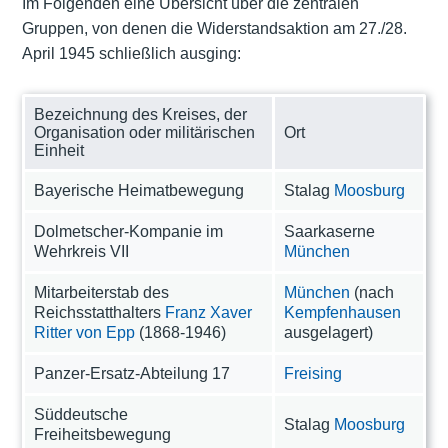
Im Folgenden eine Übersicht über die zentralen
Gruppen, von denen die Widerstandsaktion am 27./28.
April 1945 schließlich ausging:
Bezeichnung des Kreises, der
Organisation oder militärischen
Ort
Einheit
Bayerische Heimatbewegung
Stalag
Moosburg
Dolmetscher-Kompanie im
Saarkaserne
Wehrkreis VII
München
Mitarbeiterstab des
München
(nach
Reichsstatthalters
Franz Xaver
Kempfenhausen
Ritter von Epp
(1868-1946)
ausgelagert)
Panzer-Ersatz-Abteilung 17
Freising
Süddeutsche
Stalag
Moosburg
Freiheitsbewegung