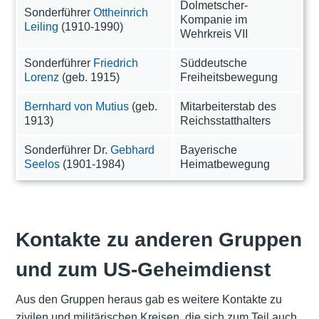
Dolmetscher-
Sonderführer
Ottheinrich
Kompanie im
Leiling
(1910-1990)
Wehrkreis VII
Sonderführer
Friedrich
Süddeutsche
Lorenz
(geb. 1915)
Freiheitsbewegung
Bernhard von Mutius
(geb.
Mitarbeiterstab des
1913)
Reichsstatthalters
Sonderführer Dr.
Gebhard
Bayerische
Seelos
(1901-1984)
Heimatbewegung
Kontakte zu anderen Gruppen
und zum US-Geheimdienst
Aus den Gruppen heraus gab es weitere Kontakte zu
zivilen und militärischen Kreisen, die sich zum Teil auch