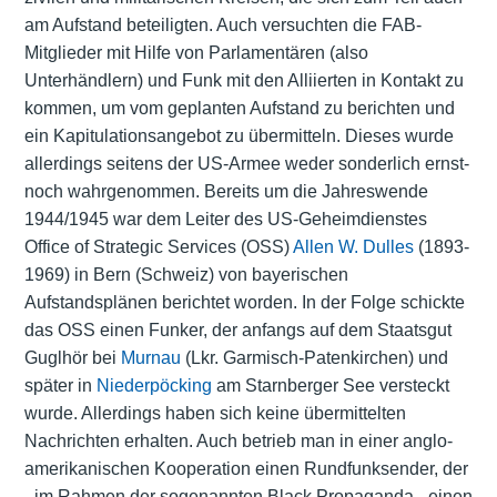
am Aufstand beteiligten. Auch versuchten die FAB-
Mitglieder mit Hilfe von Parlamentären (also
Unterhändlern) und Funk mit den Alliierten in Kontakt zu
kommen, um vom geplanten Aufstand zu berichten und
ein Kapitulationsangebot zu übermitteln. Dieses wurde
allerdings seitens der US-Armee weder sonderlich ernst-
noch wahrgenommen. Bereits um die Jahreswende
1944/1945 war dem Leiter des US-Geheimdienstes
Office of Strategic Services (OSS)
Allen W. Dulles
(1893-
1969) in Bern (Schweiz) von bayerischen
Aufstandsplänen berichtet worden. In der Folge schickte
das OSS einen Funker, der anfangs auf dem Staatsgut
Guglhör bei
Murnau
(Lkr. Garmisch-Patenkirchen) und
später in
Niederpöcking
am Starnberger See versteckt
wurde. Allerdings haben sich keine übermittelten
Nachrichten erhalten. Auch betrieb man in einer anglo-
amerikanischen Kooperation einen Rundfunksender, der
- im Rahmen der sogenannten Black Propaganda - einen