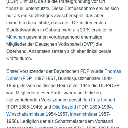
(LDP) Einfluss, da sie die Parteigründung vor Ort
finanziell unterstützte. Diese Einflussnahme erwies sich
nur als ein kurzfristiges Zwischenspiel, das aber
immerhin dazu führte, dass die LDP in den ersten
Stadtratswahlen in Coburg mehr als 20 % erzielte. In
München
gewannen vorübergehend ehemalige
Mitglieder der Deutschen Volkspartei (DVP) die
Oberhand. Ansonsten setzten sich aber linksliberale
Kräfte durch.
Erster Vorsitzender der Bayerischen FDP wurde
Thomas
Dehler
(FDP, 1897-1967, Bundesjustizminister 1949-
1953), dessen politische Heimat vor 1945 die DDP/DSP
war. Mitglieder dieser Partei waren auch die zu
stellvertretenden Vorsitzenden gewählten
Fritz Linnert
(FDP, 1885-1949) und
Otto Bezold
(FDP, 1899-1984,
Wirtschaftsminister
1954-1957,
Innenminister
1957-
1958). Lediglich der als Schatzmeister dem Vorstand