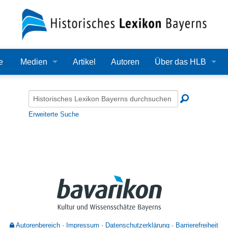
e
Medien
Artikel
Autoren
Über das HLB
Bilder
Lexikon
Audio
Redaktion
Erweiterte Suche
Video
Träger
PDF
Wissenschaftlicher B
Alle Dateien
Bearbeitungsstand
Zehn Jahre HLB
Häufige Fragen
Autorenbereich
Impressum
Datenschutzerklärung
Barrierefreiheit