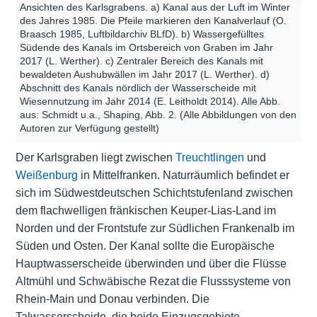
Ansichten des Karlsgrabens. a) Kanal aus der Luft im Winter
des Jahres 1985. Die Pfeile markieren den Kanalverlauf (O.
Braasch 1985, Luftbildarchiv BLfD). b) Wassergefülltes
Südende des Kanals im Ortsbereich von Graben im Jahr
2017 (L. Werther). c) Zentraler Bereich des Kanals mit
bewaldeten Aushubwällen im Jahr 2017 (L. Werther). d)
Abschnitt des Kanals nördlich der Wasserscheide mit
Wiesennutzung im Jahr 2014 (E. Leitholdt 2014). Alle Abb.
aus: Schmidt u.a., Shaping, Abb. 2. (Alle Abbildungen von den
Autoren zur Verfügung gestellt)
Der Karlsgraben liegt zwischen
Treuchtlingen
und
Weißenburg
in Mittelfranken. Naturräumlich befindet er
sich im Südwestdeutschen Schichtstufenland zwischen
dem flachwelligen fränkischen Keuper-Lias-Land im
Norden und der Frontstufe zur Südlichen Frankenalb im
Süden und Osten. Der Kanal sollte die Europäische
Hauptwasserscheide überwinden und über die Flüsse
Altmühl und Schwäbische Rezat die Flusssysteme von
Rhein-Main und Donau verbinden. Die
Talwasserscheide, die beide Einzugsgebiete