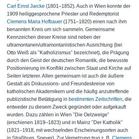
Carl Ernst Jarcke
(1801–1852). Auch in Wien konnte der
1909 heiliggesprochene Priester und Redemptorist
Clemens Maria Hofbauer
(1751–1820) einen nach ihm
benannten Kreis um sich sammeln. Gemeinsame
Kennzeichen dieser Kreise sind neben der
ultramontanen/ultramontanistischen Ausrichtung (bei
Otto Weiß als "Katholizismus" bezeichnet), die Prägung
durch den Geist der deutschen Romantik, die bewusste
Positionierung im Konflikt zwischen Staat und Kirche auf
Seiten letzterer. Allen gemeinsam ist auch die äußere
Gestalt als Diskussions- und Freundeskreise von
katholischen Akademikern und die häufig anzutreffende
publizistische Betätigung in
bestimmten Zeitschriften
, die
entweder zu diesem Zweck gegründet oder aufgekauft
wurden. Dazu zählen in Wien "Die Oelzweige"
(erschienen 1819–1823) und in Mainz "Der Katholik"
(1821–1918, mit wechselnden Erscheinungsorten auch
in Straßburg, Speyer). Zur Vernetzung trug z. B.
Clemens