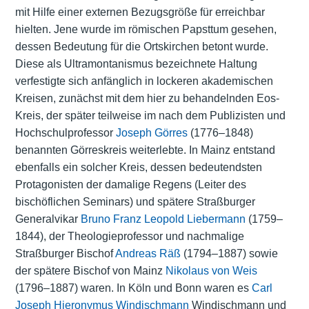
mit Hilfe einer externen Bezugsgröße für erreichbar
hielten. Jene wurde im römischen Papsttum gesehen,
dessen Bedeutung für die Ortskirchen betont wurde.
Diese als Ultramontanismus bezeichnete Haltung
verfestigte sich anfänglich in lockeren akademischen
Kreisen, zunächst mit dem hier zu behandelnden Eos-
Kreis, der später teilweise im nach dem Publizisten und
Hochschulprofessor
Joseph Görres
(1776–1848)
benannten
Görreskreis
weiterlebte. In Mainz entstand
ebenfalls ein solcher Kreis, dessen bedeutendsten
Protagonisten der damalige Regens (Leiter des
bischöflichen Seminars) und spätere Straßburger
Generalvikar
Bruno Franz Leopold Liebermann
(1759–
1844), der Theologieprofessor und nachmalige
Straßburger Bischof
Andreas Räß
(1794–1887) sowie
der spätere Bischof von Mainz
Nikolaus von Weis
(1796–1887) waren. In Köln und Bonn waren es
Carl
Joseph Hieronymus Windischmann
Windischmann und