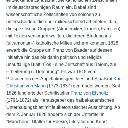
entwickelnde Landschaft der katholischen Zeitschriften
im deutschsprachigen Raum ein. Dabei sind
wissenschaftliche Zeitschriften von solchen zu
unterscheiden, die eher milieusichernd arbeiteten, d. h.,
die spezifische Gruppen (Akademiker, Frauen, Familien)
mit Texten versorgen wollten, die deren Bindung ins
(ultramontan-) katholische Milieu sichern konnten. 1828
erwarb die Gruppe um Franz von Baader auf dessen
Initiative hin das bis dahin politisch und religiös
unauffällige Blatt "Eos - eine Zeitschrift aus Baiern, zur
Erheiterung u. Belehrung". Es war 1818 vom
Präsidenten des
Appellationsgerichtes
und Staatsrat
Karl
Christian von Mann
(1773-1837) gegründet worden. Seit
1826 fungierte der Schriftsteller
Franz von Elsholtz
(1791-1872) als Herausgeber des halbakademisches
Unterhaltungsblatt mit feuilletonistischer Ausrichtung. Ab
dem 2. Januar 1828 änderte sich der Untertitel in
"Münchener Blätter für Poesie, Literatur und Kunst,