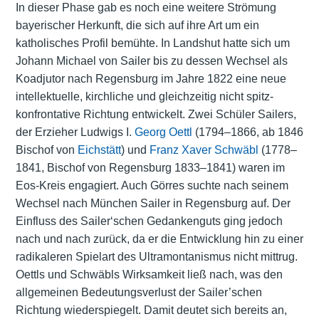
In dieser Phase gab es noch eine weitere Strömung
bayerischer Herkunft, die sich auf ihre Art um ein
katholisches Profil bemühte. In Landshut hatte sich um
Johann Michael von Sailer bis zu dessen Wechsel als
Koadjutor nach Regensburg im Jahre 1822 eine neue
intellektuelle, kirchliche und gleichzeitig nicht spitz-
konfrontative Richtung entwickelt. Zwei Schüler Sailers,
der Erzieher Ludwigs I.
Georg Oettl
(1794–1866, ab 1846
Bischof von
Eichstätt
) und
Franz Xaver Schwäbl
(1778–
1841, Bischof von Regensburg 1833–1841) waren im
Eos-Kreis engagiert. Auch Görres suchte nach seinem
Wechsel nach München Sailer in Regensburg auf. Der
Einfluss des Sailer‘schen Gedankenguts ging jedoch
nach und nach zurück, da er die Entwicklung hin zu einer
radikaleren Spielart des Ultramontanismus nicht mittrug.
Oettls und Schwäbls Wirksamkeit ließ nach, was den
allgemeinen Bedeutungsverlust der Sailer’schen
Richtung wiederspiegelt. Damit deutet sich bereits an,