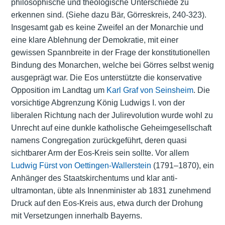
philosophische und theologische Unterschiede zu
erkennen sind. (Siehe dazu Bär, Görreskreis, 240-323).
Insgesamt gab es keine Zweifel an der Monarchie und
eine klare Ablehnung der Demokratie, mit einer
gewissen Spannbreite in der Frage der konstitutionellen
Bindung des Monarchen, welche bei Görres selbst wenig
ausgeprägt war. Die Eos unterstützte die konservative
Opposition im Landtag um
Karl Graf von Seinsheim
. Die
vorsichtige Abgrenzung König Ludwigs I. von der
liberalen Richtung nach der Julirevolution wurde wohl zu
Unrecht auf eine dunkle katholische Geheimgesellschaft
namens Congregation zurückgeführt, deren quasi
sichtbarer Arm der Eos-Kreis sein sollte. Vor allem
Ludwig Fürst von Oettingen-Wallerstein
(1791–1870), ein
Anhänger des Staatskirchentums und klar anti-
ultramontan, übte als Innenminister ab 1831 zunehmend
Druck auf den Eos-Kreis aus, etwa durch der Drohung
mit Versetzungen innerhalb Bayerns.