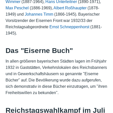
Wimmer
(1887-1964),
Hans Unterleitner
(1890-1971),
Max Peschel
(1886-1969),
Albert Roßhaupter
(1878-
1949) und
Johannes Timm
(1866-1945). Bayerischer
Vorsitzender der Eisernen Front war 1932/33 der
Reichstagsabgeordnete
Ernst Schneppenhorst
(1881-
1945).
Das "Eiserne Buch"
In allen größeren bayerischen Städten lagen im Frühjahr
1932 in Gaststätten, Verkehrslokalen des Reichsbanners
und in Gewerkschaftshäusern so genannte "Eiserne
Bücher" auf. Die Bevölkerung wurde dazu aufgerufen,
sich demonstrativ in diese Bücher einzutragen, um "ihren
Freiheitswillen zu bekunden".
Reichstagswahlkampf im Juli