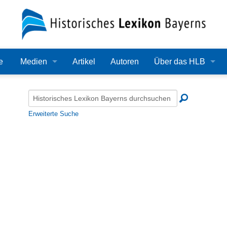
e
Medien
Artikel
Autoren
Über das HLB
Bilder
Lexikon
Audio
Redaktion
Erweiterte Suche
Video
Träger
PDF
Wissenschaftlicher B
Alle Dateien
Bearbeitungsstand
Zehn Jahre HLB
Häufige Fragen