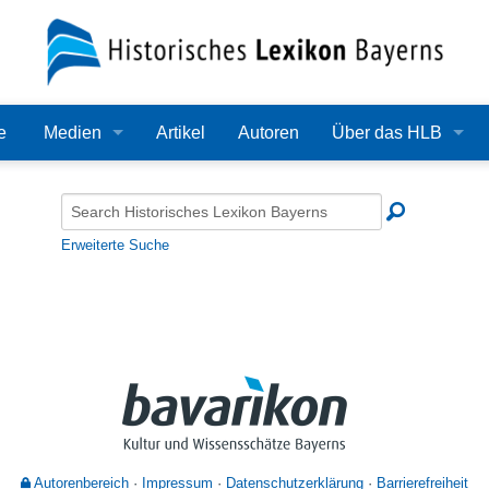
e
Medien
Artikel
Autoren
Über das HLB
Bilder
Lexikon
Audio
Redaktion
Erweiterte Suche
Video
Träger
PDF
Wissenschaftlicher B
Alle Dateien
Bearbeitungsstand
Zehn Jahre HLB
Häufige Fragen
Autorenbereich
Impressum
Datenschutzerklärung
Barrierefreiheit