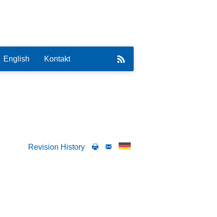
English
Kontakt
eirat
Revision History