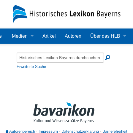
e
Medien
Artikel
Autoren
Über das HLB
Bilder
Lexikon
Audio
Redaktion
Erweiterte Suche
Video
Träger
PDF
Wissenschaftlicher B
Alle Dateien
Bearbeitungsstand
Zehn Jahre HLB
Häufige Fragen
Autorenbereich
Impressum
Datenschutzerklärung
Barrierefreiheit