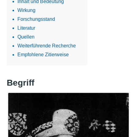
Inhalt und Bedeutung
Wirkung
Forschungsstand
Literatur
Quellen
Weiterführende Recherche
Empfohlene Zitierweise
Begriff