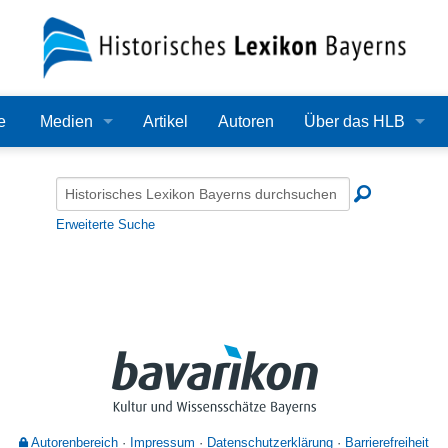
e
Medien
Artikel
Autoren
Über das HLB
Bilder
Lexikon
Audio
Redaktion
Erweiterte Suche
Video
Träger
PDF
Wissenschaftlicher B
Alle Dateien
Bearbeitungsstand
Zehn Jahre HLB
Häufige Fragen
Autorenbereich
Impressum
Datenschutzerklärung
Barrierefreiheit