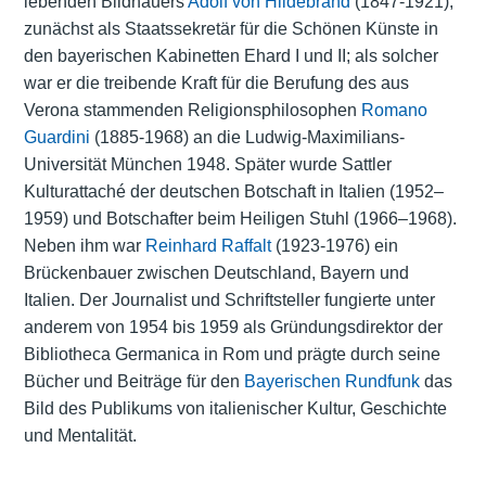
lebenden Bildhauers
Adolf von Hildebrand
(1847-1921),
zunächst als Staatssekretär für die Schönen Künste in
den bayerischen Kabinetten Ehard I und II; als solcher
war er die treibende Kraft für die Berufung des aus
Verona stammenden Religionsphilosophen
Romano
Guardini
(1885-1968) an die
Ludwig-Maximilians-
Universität München
1948. Später wurde Sattler
Kulturattaché der deutschen Botschaft in Italien (1952–
1959) und Botschafter beim Heiligen Stuhl (1966–1968).
Neben ihm war
Reinhard Raffalt
(1923-1976) ein
Brückenbauer zwischen Deutschland, Bayern und
Italien. Der Journalist und Schriftsteller fungierte unter
anderem von 1954 bis 1959 als Gründungsdirektor der
Bibliotheca Germanica in Rom und prägte durch seine
Bücher und Beiträge für den
Bayerischen Rundfunk
das
Bild des Publikums von italienischer Kultur, Geschichte
und Mentalität.