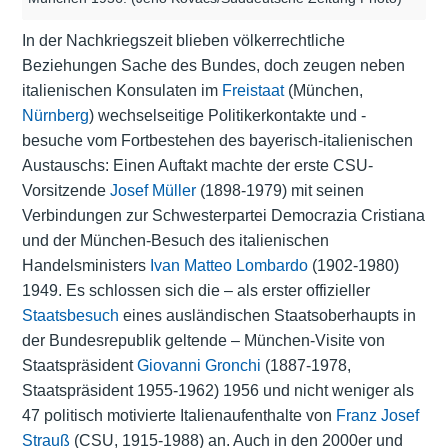
In der Nachkriegszeit blieben völkerrechtliche
Beziehungen Sache des Bundes, doch zeugen neben
italienischen
Konsulaten
im
Freistaat
(München,
Nürnberg
) wechselseitige Politikerkontakte und -
besuche vom Fortbestehen des bayerisch-italienischen
Austauschs: Einen Auftakt machte der erste CSU-
Vorsitzende
Josef Müller
(1898-1979) mit seinen
Verbindungen zur Schwesterpartei Democrazia Cristiana
und der München-Besuch des italienischen
Handelsministers
Ivan Matteo Lombardo
(1902-1980)
1949. Es schlossen sich die – als erster offizieller
Staatsbesuch
eines ausländischen Staatsoberhaupts in
der Bundesrepublik geltende – München-Visite von
Staatspräsident
Giovanni Gronchi
(1887-1978,
Staatspräsident 1955-1962) 1956 und nicht weniger als
47 politisch motivierte Italienaufenthalte von
Franz Josef
Strauß
(CSU, 1915-1988) an. Auch in den 2000er und