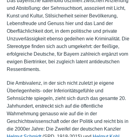
Das bayerische Italienbild oszilliert zwischen Anziehung
und Abstoßung: der Sehnsuchtsort, assoziiert mit Licht,
Kunst und Kultur, Stilsicherheit seiner Bevölkerung,
Lebensfreude und Genuss hier und das Land der
Oberflächlichkeit dort, in dem politische und private
Unzuverlässigkeit ebenso gedeihen wie Kriminalität. Die
Stereotype finden sich auch umgekehrt: der fleißige,
erfolgreiche Deutsche, für Bayern zahlreich ergänzt vom
ewigen Biertrinker, bei zugleich latent antideutschen
Ressentiments.
Die Ambivalenz, in der sich nicht zuletzt je eigene
Überlegenheits- oder Inferioritätsgefühle und
Sehnsüchte spiegeln, zieht sich durch das gesamte 20.
Jahrhundert, erstreckt sich auf die öffentliche
Wahrnehmung genauso wie auf die in der
Geschichtswissenschaft oder der Politik und reicht bis in
die 2000er Jahre: Die Zweifel der deutschen Kanzler
Helmut Schmidt
(SPD, 1918-2015) und
Helmut Kohl