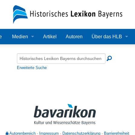
e
Medien
Artikel
Autoren
Über das HLB
Bilder
Lexikon
Audio
Redaktion
Erweiterte Suche
Video
Träger
PDF
Wissenschaftlicher B
Alle Dateien
Bearbeitungsstand
Zehn Jahre HLB
Häufige Fragen
Autorenbereich
Impressum
Datenschutzerklärung
Barrierefreiheit