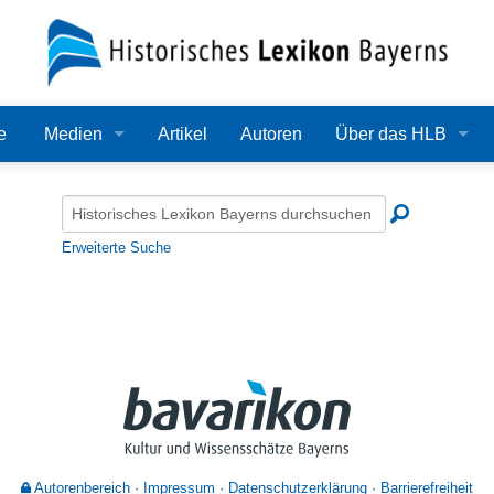
e
Medien
Artikel
Autoren
Über das HLB
Bilder
Lexikon
Audio
Redaktion
Erweiterte Suche
Video
Träger
PDF
Wissenschaftlicher B
Alle Dateien
Bearbeitungsstand
Zehn Jahre HLB
Häufige Fragen
Autorenbereich
Impressum
Datenschutzerklärung
Barrierefreiheit