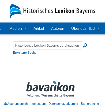
e
Medien
Artikel
Autoren
Über das HLB
Bilder
Lexikon
Audio
Redaktion
Erweiterte Suche
Video
Träger
PDF
Wissenschaftlicher B
Alle Dateien
Bearbeitungsstand
Zehn Jahre HLB
Häufige Fragen
Autorenbereich
Impressum
Datenschutzerklärung
Barrierefreiheit