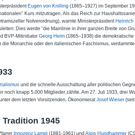
sterpräsident
Eugen von Knilling
(1865–1927) im September 192
nationalen" Kurs mitzutragen. Als das Reich zur Haushaltssan
tramszeller Notverordnung), warnte Ministerpräsident
Heinrich
eiten: Dies werde "die Mainlinie in ihrer ganzen Breite von Gr
d BVP-Mitinitiator
Georg Heim
(1865–1938) die demokratische 
 die Monarchie oder den italienischen Faschismus, verdammte a
933
zialismus
und die schnelle Ausschaltung aller politischen Gegn
r noch knapp 5.000 Mitglieder zählte. Am 27. Juli 1933, drei 
nter dem letzten Vorsitzenden, Ökonomierat
Josef Wieser
(seit
Tradition 1945
farrer
Innozenz Lampl
(1881-1961) und
Alois Hundhammer
(CS