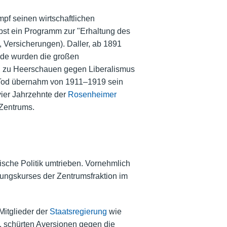
mpf seinen wirtschaftlichen
lbst ein Programm zur "Erhaltung des
, Versicherungen). Daller, ab 1891
gide wurden die großen
n, zu Heerschauen gegen Liberalismus
 Tod übernahm von 1911–1919 sein
vier Jahrzehnte der
Rosenheimer
 Zentrums.
ische Politik umtrieben. Vornehmlich
rungskurses der Zentrumsfraktion im
Mitglieder der
Staatsregierung
wie
, schürten Aversionen gegen die