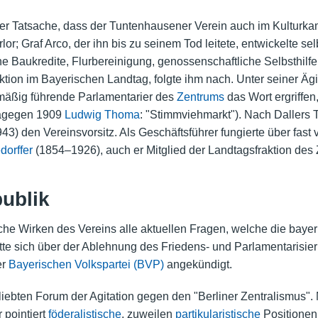
f der Tatsache, dass der Tuntenhausener Verein auch im Kulturka
r; Graf Arco, der ihn bis zu seinem Tod leitete, entwickelte se
he Baukredite, Flurbereinigung, genossenschaftliche Selbsthilfe
ktion im Bayerischen Landtag, folgte ihm nach. Unter seiner Ä
mäßig führende Parlamentarier des
Zentrums
das Wort ergriffe
dagegen 1909
Ludwig Thoma
: "Stimmviehmarkt"). Nach Dallers
3) den Vereinsvorsitz. Als Geschäftsführer fungierte über fast 
dorffer
(1854–1926), auch er Mitglied der Landtagsfraktion des
ublik
che Wirken des Vereins alle aktuellen Fragen, welche die bayer
tte sich über der Ablehnung des Friedens- und Parlamentarisie
er
Bayerischen Volkspartei (BVP)
angekündigt.
ebten Forum der Agitation gegen den "Berliner Zentralismus". 
 pointiert
föderalistische
, zuweilen
partikularistische
Positionen