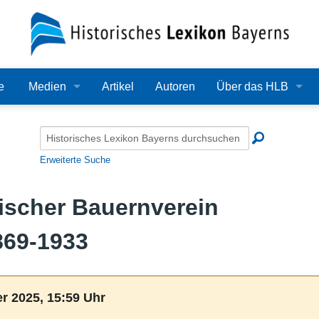
e
Medien
Artikel
Autoren
Über das HLB
Bilder
Lexikon
Audio
Redaktion
Erweiterte Suche
Video
Träger
tischer Bauernverein
PDF
Wissenschaftlicher B
869-1933
Alle Dateien
Bearbeitungsstand
Zehn Jahre HLB
r 2025, 15:59 Uhr
Häufige Fragen