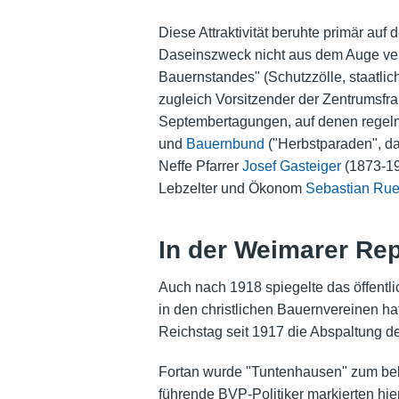
Diese Attraktivität beruhte primär au
Daseinszweck nicht aus dem Auge verlo
Bauernstandes" (Schutzzölle, staatlic
zugleich Vorsitzender der Zentrumsfra
Septembertagungen, auf denen regel
und
Bauernbund
("Herbstparaden", 
Neffe Pfarrer
Josef Gasteiger
(1873-194
Lebzelter und Ökonom
Sebastian Rue
In der Weimarer Rep
Auch nach 1918 spiegelte das öffentli
in den christlichen Bauernvereinen ha
Reichstag seit 1917 die Abspaltung d
Fortan wurde "Tuntenhausen" zum beli
führende BVP-Politiker markierten hier