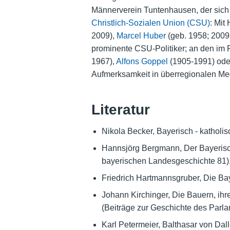
Männerverein Tuntenhausen, der sich i
Christlich-Sozialen Union (CSU)
: Mi
2009),
Marcel Huber
(geb. 1958; 200
prominente CSU-Politiker; an den im 
1967),
Alfons Goppel
(1905-1991) od
Aufmerksamkeit in überregionalen Me
Literatur
Nikola Becker, Bayerisch - katholi
Hannsjörg Bergmann, Der Bayerisch
bayerischen Landesgeschichte 81)
Friedrich Hartmannsgruber, Die Bay
Johann Kirchinger, Die Bauern, ihr
(Beiträge zur Geschichte des Parla
Karl Petermeier, Balthasar von Dall