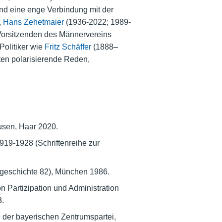
and eine enge Verbindung mit der
,
Hans Zehetmaier
(1936-2022; 1989-
 Vorsitzenden des Männervereins
Politiker wie
Fritz Schäffer
(1888–
ten polarisierende Reden,
ausen, Haar 2020.
9-1928 (Schriftenreihe zur
esgeschichte 82), München 1986.
 Partizipation und Administration
3.
te der bayerischen Zentrumspartei,