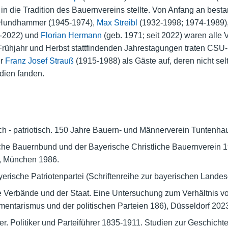
n die Tradition des Bauernvereins stellte. Von Anfang an best
t Hundhammer (1945-1974),
Max Streibl
(1932-1998; 1974-1989)
9-2022) und
Florian Hermann
(geb. 1971; seit 2022) waren alle
Frühjahr und Herbst stattfindenden Jahrestagungen traten CSU-
er
Franz Josef Strauß
(1915-1988) als Gäste auf, deren nicht sel
dien fanden.
sch - patriotisch. 150 Jahre Bauern- und Männerverein Tuntenh
e Bauernbund und der Bayerische Christliche Bauernverein 191
, München 1986.
erische Patriotenpartei (Schriftenreihe zur bayerischen Land
e Verbände und der Staat. Eine Untersuchung zum Verhältnis von
mentarismus und der politischen Parteien 186), Düsseldorf 202
er. Politiker und Parteiführer 1835-1911. Studien zur Geschich