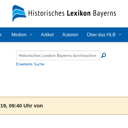
e
Medien
Artikel
Autoren
Über das HLB
Bilder
Lexikon
Audio
Redaktion
Erweiterte Suche
Video
Träger
PDF
Wissenschaftlicher B
Alle Dateien
Bearbeitungsstand
19, 09:40 Uhr von
Zehn Jahre HLB
Häufige Fragen