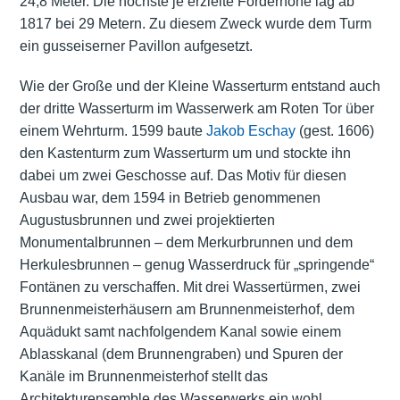
24,8 Meter. Die höchste je erzielte Förderhöhe lag ab
1817 bei 29 Metern. Zu diesem Zweck wurde dem Turm
ein gusseiserner Pavillon aufgesetzt.
Wie der Große und der Kleine Wasserturm entstand auch
der dritte Wasserturm im Wasserwerk am Roten Tor über
einem Wehrturm. 1599 baute
Jakob Eschay
(gest. 1606)
den Kastenturm zum Wasserturm um und stockte ihn
dabei um zwei Geschosse auf. Das Motiv für diesen
Ausbau war, dem 1594 in Betrieb genommenen
Augustusbrunnen und zwei projektierten
Monumentalbrunnen – dem Merkurbrunnen und dem
Herkulesbrunnen – genug Wasserdruck für „springende“
Fontänen zu verschaffen. Mit drei Wassertürmen, zwei
Brunnenmeisterhäusern am Brunnenmeisterhof, dem
Aquädukt samt nachfolgendem Kanal sowie einem
Ablasskanal (dem Brunnengraben) und Spuren der
Kanäle im Brunnenmeisterhof stellt das
Architekturensemble des Wasserwerks ein wohl