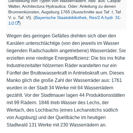
Darstellung von Typen von Wasserrädern. Abb. aus: Caspar
Walter, Architectura Hydraulica. Oder: Anleitung zu denen
Brunnenkünsten, Augsburg 1765 (Ausschnitte aus Taf. I, Taf.
V. u. Taf. VI). (
Bayerische Staatsbibliothek, Res/2 A.hydr. 31-
1/2
)
Wegen des geringen Gefälles drehten sich über den
Kanälen unterschlächtige (von den jeweils im Wasser
liegenden Radschaufeln angetriebene) Wasserräder. Sie
erzielten eine niedrige Energieeffizienz: Die bis ins frühe
Industriezeitalter hölzernen Räder wandelten nur ein
Fünftel der Bruttowasserkraft in Antriebskraft um. Dieses
Manko glich die große Zahl der Wasserräder aus: 1761
wurden in der Stadt 34 Werke mit 64 Wasserrädern
gezählt. Vor der Stadtmauer lagen 44 Produktionsstätten
mit 99 Rädern. 1846 trieb Wasser des Lechs, der
Wertach, des Lochbachs (eines Lechanstichs südlich
von Augsburg) und der Quellbäche im heutigen
Stadtwald 131 Werke mit 230 Wasserrädern an.