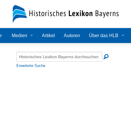
e
Medien
Artikel
Autoren
Über das HLB
Bilder
Lexikon
Audio
Redaktion
Erweiterte Suche
Video
Träger
PDF
Wissenschaftlicher B
Alle Dateien
Bearbeitungsstand
Zehn Jahre HLB
Häufige Fragen