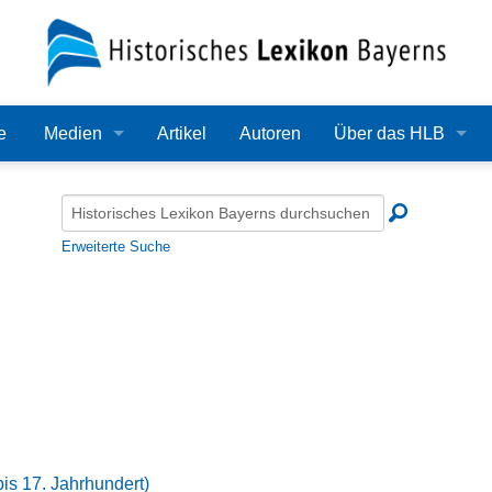
e
Medien
Artikel
Autoren
Über das HLB
Bilder
Lexikon
Audio
Redaktion
Erweiterte Suche
Video
Träger
PDF
Wissenschaftlicher B
Alle Dateien
Bearbeitungsstand
Zehn Jahre HLB
Häufige Fragen
is 17. Jahrhundert)