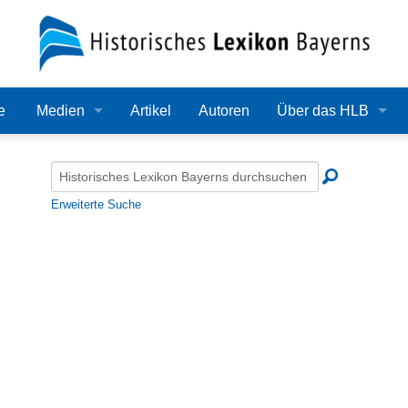
e
Medien
Artikel
Autoren
Über das HLB
Bilder
Lexikon
Audio
Redaktion
Erweiterte Suche
Video
Träger
PDF
Wissenschaftlicher B
Alle Dateien
Bearbeitungsstand
Zehn Jahre HLB
Häufige Fragen