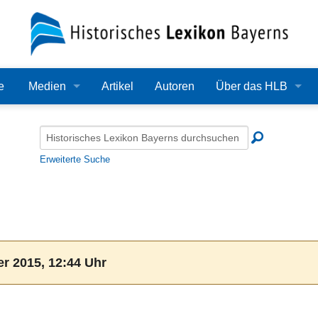
e
Medien
Artikel
Autoren
Über das HLB
Bilder
Lexikon
Audio
Redaktion
Erweiterte Suche
Video
Träger
PDF
Wissenschaftlicher B
Alle Dateien
Bearbeitungsstand
r 2015, 12:44 Uhr
Zehn Jahre HLB
Häufige Fragen