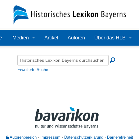
e
Medien
Artikel
Autoren
Über das HLB
Bilder
Lexikon
Audio
Redaktion
Erweiterte Suche
Video
Träger
PDF
Wissenschaftlicher B
Alle Dateien
Bearbeitungsstand
Zehn Jahre HLB
Häufige Fragen
Autorenbereich
Impressum
Datenschutzerklärung
Barrierefreiheit