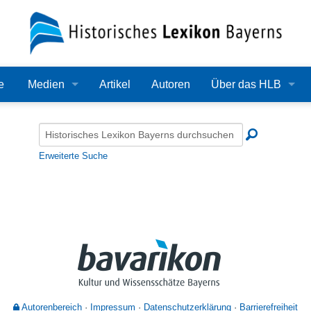
e
Medien
Artikel
Autoren
Über das HLB
Bilder
Lexikon
Audio
Redaktion
Erweiterte Suche
Video
Träger
PDF
Wissenschaftlicher B
Alle Dateien
Bearbeitungsstand
Zehn Jahre HLB
Häufige Fragen
Autorenbereich
Impressum
Datenschutzerklärung
Barrierefreiheit