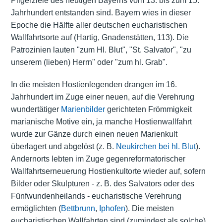
Pilgerziele des heutigen Bayerns vom 13. bis zum 15.
Jahrhundert entstanden sind. Bayern wies in dieser
Epoche die Hälfte aller deutschen eucharistischen
Wallfahrtsorte auf (Hartig, Gnadenstätten, 113). Die
Patrozinien lauten "zum Hl. Blut", "St. Salvator", "zu
unserem (lieben) Herrn" oder "zum hl. Grab".
In die meisten Hostienlegenden drangen im 16.
Jahrhundert im Zuge einer neuen, auf die Verehrung
wundertätiger
Marienbilder
gerichteten Frömmigkeit
marianische Motive ein, ja manche Hostienwallfahrt
wurde zur Gänze durch einen neuen Marienkult
überlagert und abgelöst (z. B.
Neukirchen bei hl. Blut
).
Andernorts lebten im Zuge gegenreformatorischer
Wallfahrtserneuerung Hostienkultorte wieder auf, sofern
Bilder oder Skulpturen - z. B. des Salvators oder des
Fünfwundenheilands - eucharistische Verehrung
ermöglichten (
Bettbrunn
,
Iphofen
). Die meisten
eucharistischen Wallfahrten sind (zumindest als solche)