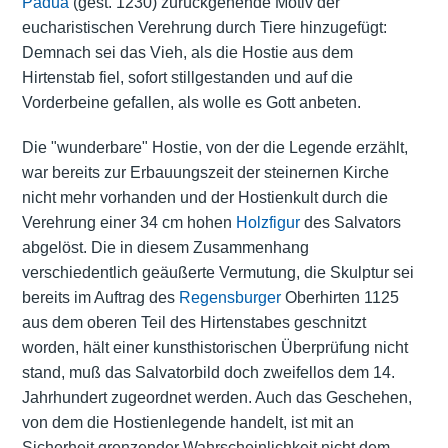
Padua
(gest. 1230) zurückgehende Motiv der
eucharistischen Verehrung durch Tiere hinzugefügt:
Demnach sei das Vieh, als die Hostie aus dem
Hirtenstab fiel, sofort stillgestanden und auf die
Vorderbeine gefallen, als wolle es Gott anbeten.
Die "wunderbare" Hostie, von der die Legende erzählt,
war bereits zur Erbauungszeit der steinernen Kirche
nicht mehr vorhanden und der Hostienkult durch die
Verehrung einer 34 cm hohen
Holzfigur
des Salvators
abgelöst. Die in diesem Zusammenhang
verschiedentlich geäußerte Vermutung, die Skulptur sei
bereits im Auftrag des
Regensburger
Oberhirten 1125
aus dem oberen Teil des Hirtenstabes geschnitzt
worden, hält einer kunsthistorischen Überprüfung nicht
stand, muß das Salvatorbild doch zweifellos dem 14.
Jahrhundert zugeordnet werden. Auch das Geschehen,
von dem die Hostienlegende handelt, ist mit an
Sicherheit grenzender Wahrscheinlichkeit nicht dem