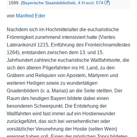
1589. (
Bayerische Staatsbibliothek, 4 H.eccl. 574
)
von
Manfred Eder
Nachdem sich im Hochmittelalter die eucharistische
Frömmigkeit zunehmend intensiviert hatte (Viertes
Laterankonzil 1215, Einführung des Fronleichnamsfestes
1264), entstanden zwischen dem 13. und 15.
Jahrhundert zahlreiche eucharistische Wallfahrtsorte, die
sich den älteren Pilgerfahrten ins Hl. Land, zu den
Gräbern und Reliquien von Aposteln, Märtyrern und
weiteren Heiligen sowie zu wundertätigen
Gnadenbildern (v. a. Marias) an die Seite stellten. Der
Raum des heutigen Bayern bildete dabei einen
besonderen Schwerpunkt. Die Entstehung der
Wallfahrten wird fast immer auf ein Hostienwunder
zurückgeführt, das sich bei versehentlicher oder
vorsätzlicher Verunehrung der Hostie (selten Wein)
ereignet haben soll. Einen der möglichen Topoi bildeten