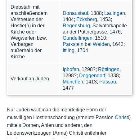
Diebstahl mit
anschließendem
Donaustauf
, 1388;
Lauingen
,
Verstreuen der
1404;
Ecksberg
, 1453;
Hostie(n) in der
Regensburg
, Salvatorkapelle
Kirche oder
an der Püttnergasse, 1476;
Wegwerfen bzw.
Gundelfingen
, 1510;
Verbergen
Parkstein
bei
Weiden
, 1642;
außerhalb der
Ittling
, 1704
Kirche
Iphofen
, 1298?;
Röttingen
,
1298?;
Deggendorf
, 1338;
Verkauf an Juden
München
, 1413;
Passau
,
1477
Nur Juden warf man die mehrteilige Form der
mutwilligen Hostienschändung (erneute Passion
Christi
)
mittels Dornen, Ahlen und anderer, den
Leidenswerkzeugen (Arma) Christi entlehnter